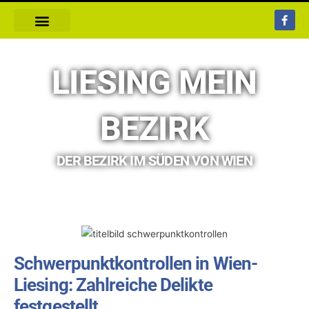
F
a
c
e
b
o
LIESING MEIN
o
k
-
f
BEZIRK
DER BEZIRK IM SÜDEN VON WIEN
Schwerpunktkontrollen in Wien-
Liesing: Zahlreiche Delikte
festgestellt