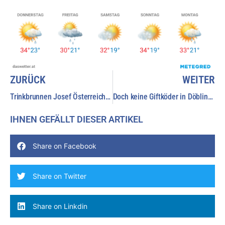
ZURÜCK
WEITER
Zurück
N
Trinkbrunnen Josef Österreicher Gasse
Doch keine Giftköder in Döbling und Liesing
IHNEN GEFÄLLT DIESER ARTIKEL
Share on Facebook
Share on Twitter
Share on Linkdin